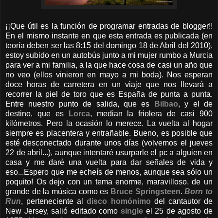
¡¡Que útil es la función de programar entradas de blogger!!
En el mismo instante en que esta entrada es publicada (en
teoría deben ser las 8:15 del domingo 18 de Abril del 2010),
estoy subido en un autobús junto a mi mujer rumbo a Murcia
para ver a mi familia, a la que hace cosa de casi un año que
no veo (ellos vinieron en mayo a mi boda). Nos esperan
doce horas de carretera en un viaje que nos llevará a
recorrer la piel de toro que es España de punta a punta.
Entre nuestro punto de salida, que es
Bilbao
, y el de
destino, que es
Lorca
, median la friolera de casi 900
kilómetros. Pero la ocasión lo merece. La vuelta al hogar
siempre es placentera y entrañable. Bueno, es posible que
esté desconectado durante unos días (volvemos el jueves
22 de abril...), aunque intentaré usurparle el pc a alguien en
casa y me daré una vuelta para dar señales de vida y
eso...Espero que me echeís de menos, aunque sea sólo un
poquito! Os dejo con un tema enorme, maravilloso, de un
grande de la música como es
Bruce Springsteen
.
Born to
Run
, perteneciente al
disco homónimo
del cantautor de
New Jersey, salió editado como
single
el 25 de agosto de