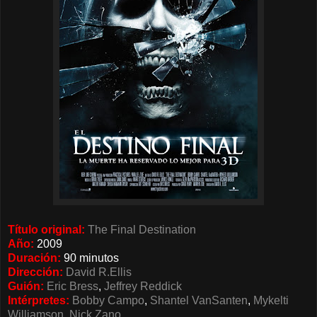
Título original:
The Final Destination
Año:
2009
Duración:
90 minutos
Dirección:
David R.Ellis
Guión:
Eric Bress
,
Jeffrey Reddick
Intérpretes:
Bobby Campo
,
Shantel VanSanten
,
Mykelti
Williamson
,
Nick Zano